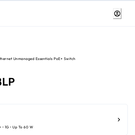
thernet Unmanaged Essentials PoE+ Switch
8LP
+ • 1G • Up To 60 W