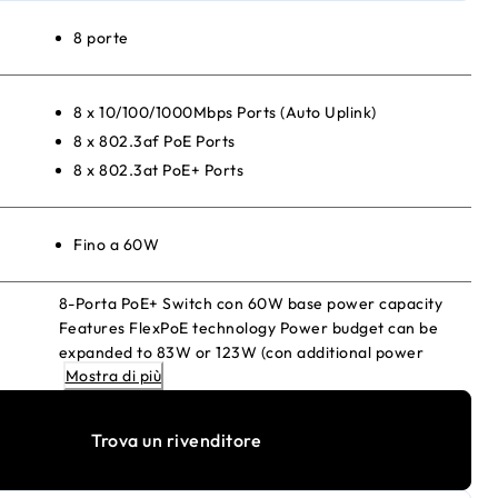
8 porte
8 x 10/100/1000Mbps Ports (Auto Uplink)
8 x 802.3af PoE Ports
8 x 802.3at PoE+ Ports
Fino a 60W
8-Porta PoE+ Switch con 60W base power capacity
Features FlexPoE technology Power budget can be
expanded to 83W or 123W (con additional power
Mostra di più
supply modules sold separately) Designed to
accommodate network growth
Trova un rivenditore