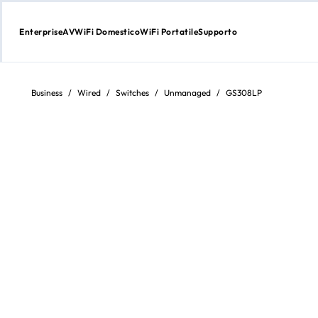
Enterprise
AV
WiFi Domestico
WiFi Portatile
Supporto
Passa
al
contenuto
Business
/
Wired
/
Switches
/
Unmanaged
/
GS308LP