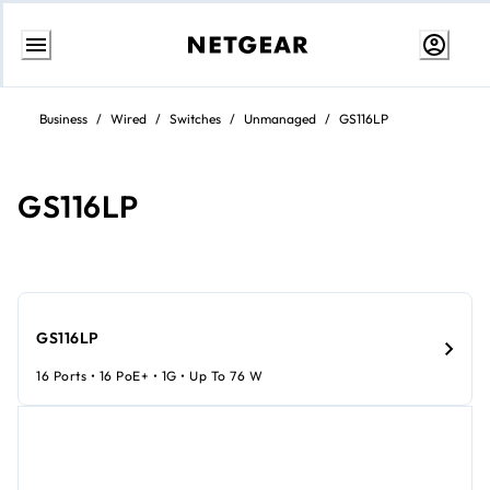
Passa
al
Business
/
Wired
/
Switches
/
Unmanaged
/
GS116LP
contenuto
GS116LP
GS116LP
16 Ports • 16 PoE+ • 1G • Up To 76 W