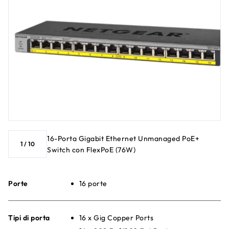
16-Porta Gigabit Ethernet Unmanaged PoE+
1
/
10
Switch con FlexPoE (76W)
Porte
16 porte
Tipi di porta
16 x Gig Copper Ports