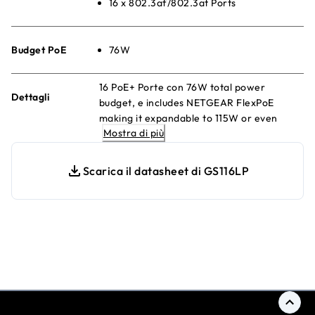
16 x 802.3af/802.3at Ports
Budget PoE
76W
16 PoE+ Porte con 76W total power
Dettagli
budget, e includes NETGEAR FlexPoE
making it expandable to 115W or even
Mostra di più
183W (w/separately purchased power
supply modules)
Scarica il datasheet di GS116LP