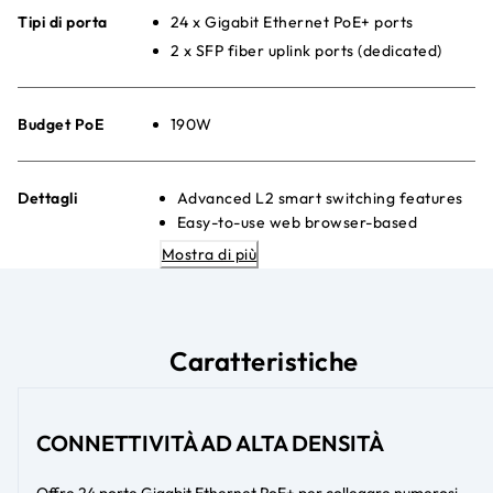
Tipi di porta
24 x Gigabit Ethernet PoE+ ports
2 x SFP fiber uplink ports (dedicated)
Budget PoE
190W
Dettagli
Advanced L2 smart switching features
Easy-to-use web browser-based
management GUI
Mostra di più
Advanced per-Porta PoE controls
Quiet Da scrivania or rackmount
placement
Efficiente dal punto di vista energetico
Caratteristiche
Ethernet (IEEE 802.3az) to maximize
power savings
3-Anno Hardware Warranty
CONNETTIVITÀ AD ALTA DENSITÀ
Offre 24 porte Gigabit Ethernet PoE+ per collegare numerosi