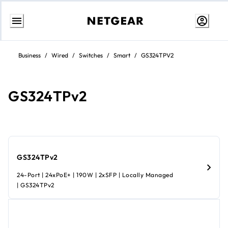
Passa
al
Business
/
Wired
/
Switches
/
Smart
/
GS324TPV2
contenuto
GS324TPv2
GS324TPv2
24-Port | 24xPoE+ | 190W | 2xSFP | Locally Managed
| GS324TPv2