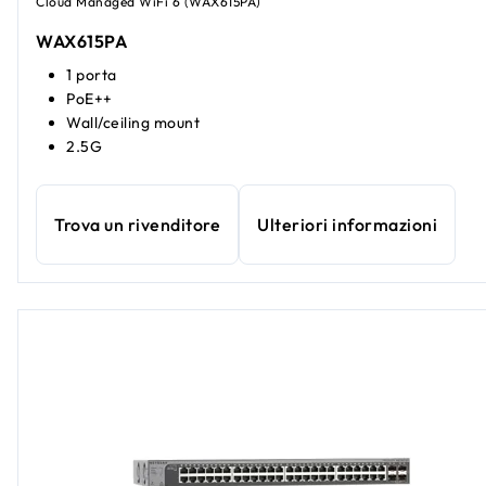
Cloud Managed WiFi 6 (WAX615PA)
WAX615PA
1 porta
PoE++
Wall/ceiling mount
2.5G
Trova un rivenditore
Ulteriori informazioni