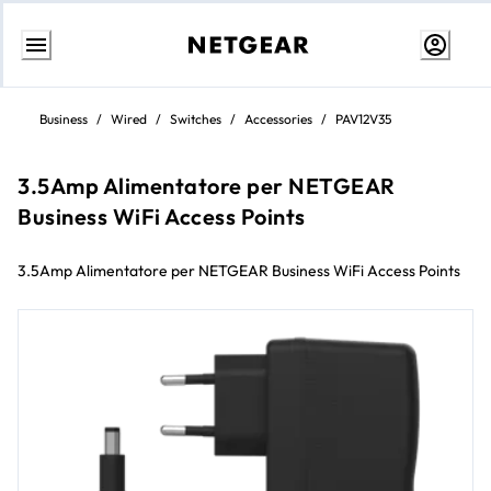
Passa
al
Business
/
Wired
/
Switches
/
Accessories
/
PAV12V35
contenuto
3.5Amp Alimentatore per NETGEAR
Business WiFi Access Points
3.5Amp Alimentatore per NETGEAR Business WiFi Access Points