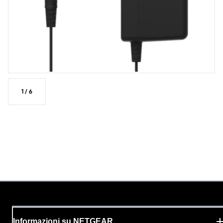
1
/
6
Informazioni su NETGEAR