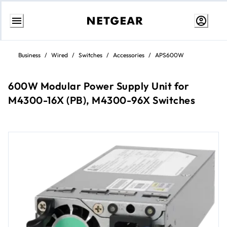
Passa
al
Business
/
Wired
/
Switches
/
Accessories
/
APS600W
contenuto
600W Modular Power Supply Unit for
M4300-16X (PB), M4300-96X Switches