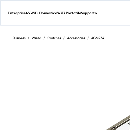
Enterprise
AV
WiFi Domestico
WiFi Portatile
Supporto
Passa
al
contenuto
Business
/
Wired
/
Switches
/
Accessories
/
AGM734