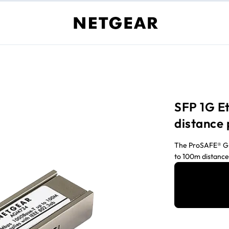
SFP 1G E
distance
The ProSAFE® GBI
to 100m distanc