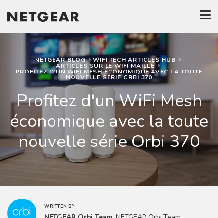
NETGEAR BLOG
WIFI TECH ARTICLES HUB
ARTICLES SUR LE WIFI MAILLÉ
PROFITEZ D’UN WIFI MESH ÉCONOMIQUE AVEC LA TOUTE
NOUVELLE SÉRIE ORBI 370
Profitez d'un WiFi Mesh
économique avec la toute
nouvelle série Orbi 370
WRITTEN BY
NETGEAR Orbi Team
, NETGEAR Orbi Team