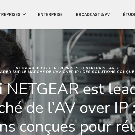
TREPRISES
ENTERPRISE
BROADCAST & AV
ÉTUDE
NETGEAR BLOG
ENTREPRISES
ENTREPRISE AV
ADER SUR LE MARCHÉ DE L’AV OVER IP : DES SOLUTIONS CONÇUE
 NETGEAR est lead
hé de l’AV over IP 
ons conçues pour réu