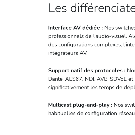
Les différenciat
Interface AV dédiée :
Nos switches
professionnels de l’audio-visuel. A
des configurations complexes, l’int
intégrateurs AV.
Support natif des protocoles :
Nou
Dante, AES67, NDI, AVB, SDVoE et C
significativement les temps de dép
Multicast plug-and-play :
Nos switc
habituelles de configuration réseau 