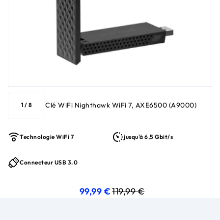
Clé WiFi Nighthawk WiFi 7, AXE6500 (A9000)
1
/
8
Technologie WiFi 7
jusqu'à 6,5 Gbit/s
Connecteur USB 3.0
prix actuel 99,99 €
prix d'origine 119,99 €
99,99 €
119,99 €