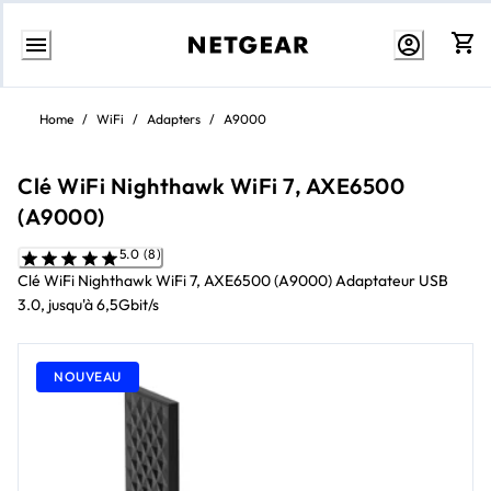
Aller
au
Home
/
WiFi
/
Adapters
/
A9000
contenu
Clé WiFi Nighthawk WiFi 7, AXE6500
(A9000)
5.0 (8)
Clé WiFi Nighthawk WiFi 7, AXE6500 (A9000) Adaptateur USB
3.0, jusqu'à 6,5Gbit/s
NOUVEAU