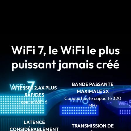
WiFi 7, le WiFi le plus
puissant jamais créé
BANDE PASSANTE
VITESSES 2,4X PLUS
MAXIMALE 2X
RAPIDES
Canaux haute capacité 320
que le WiFi 6
MHz
LATENCE
TRANSMISSION DE
CONSIDÉRABLEMENT