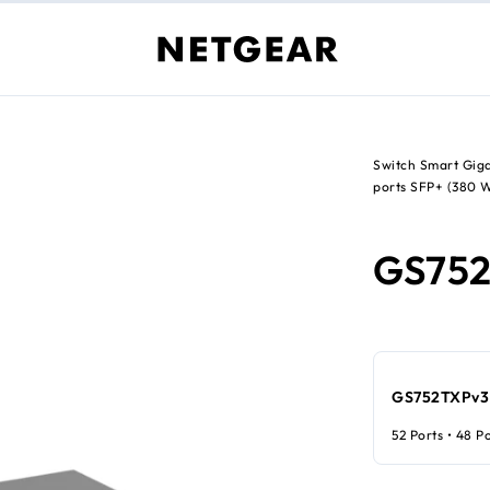
Switch Smart Giga
ports SFP+ (380 
GS75
GS752TXPv3
52 Ports • 48 P