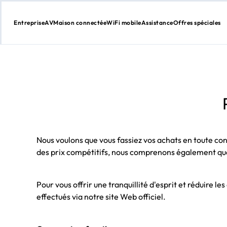
Entreprise
AV
Maison connectée
WiFi mobile
Assistance
Offres spéciales
Aller
au
contenu
Nous voulons que vous fassiez vos achats en toute co
des prix compétitifs, nous comprenons également que
Pour vous offrir une tranquillité d'esprit et réduire
effectués via notre site Web officiel.