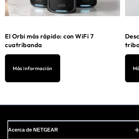
El Orbi más rápido: con WiFi 7
Desc
cuatribanda
trib
Más información
Má
Acerca de NETGEAR