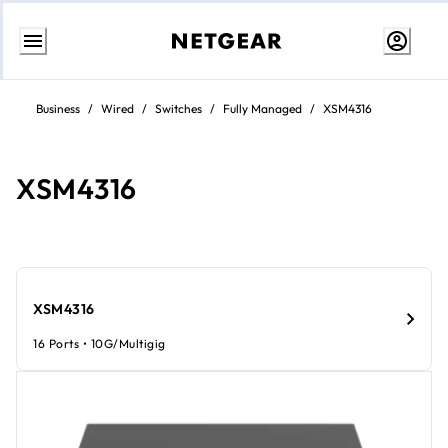
Ir
al
Business
/
Wired
/
Switches
/
Fully Managed
/
XSM4316
contenido
XSM4316
XSM4316
16 Ports • 10G/Multigig