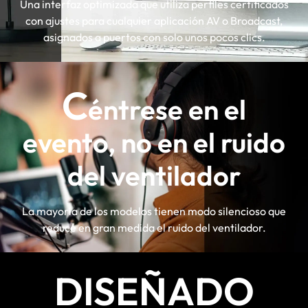
Una interfaz optimizada que utiliza perfiles certificados
con ajustes para cualquier aplicación AV o Broadcast,
asignados a puertos con solo unos pocos clics.
C
éntrese en el
evento, no en el ruido
del ventilador
La mayoría de los modelos tienen modo silencioso que
reduce en gran medida el ruido del ventilador.
DISEÑADO