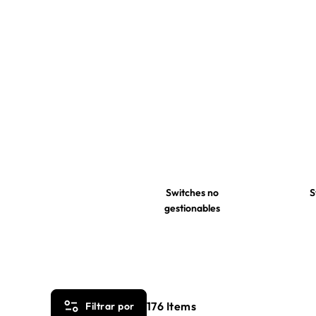
Switches no
S
gestionables
176
Items
Filtrar por