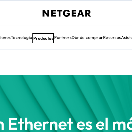
ciones
Tecnología
Partners
Dónde comprar
Recursos
Asist
Productos
h Ethernet es el 