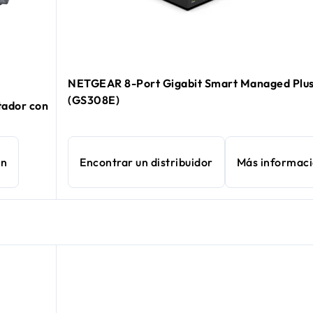
NETGEAR 8-Port Gigabit Smart Managed Plus
(GS308E)
tador con
ón
Encontrar un distribuidor
Más informac