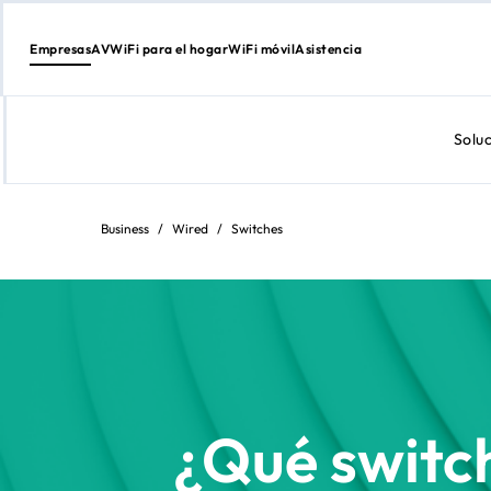
Empresas
AV
WiFi para el hogar
WiFi móvil
Asistencia
Solu
Ir
al
contenido
Business
/
Wired
/
Switches
¿Qué switc