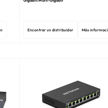
Gigabit/Multi-Gigabit
ón
Encontrar un distribuidor
Más informac