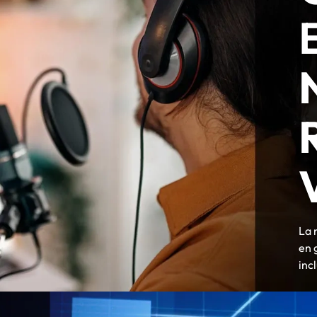
La 
en 
inc