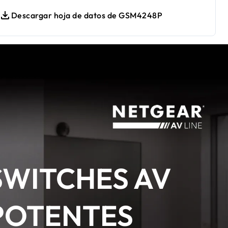
Descargar hoja de datos de GSM4248P
SWITCHES AV
POTENTES