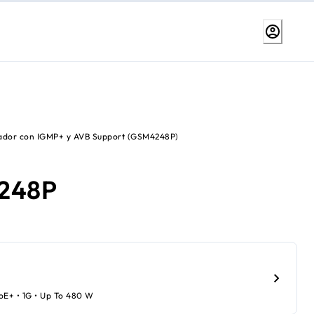
dor con IGMP+ y AVB Support (GSM4248P)
248P
PoE+ • 1G • Up To 480 W