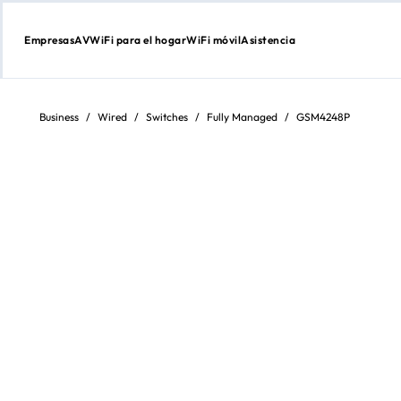
Empresas
AV
WiFi para el hogar
WiFi móvil
Asistencia
Ir
al
contenido
Business
/
Wired
/
Switches
/
Fully Managed
/
GSM4248P