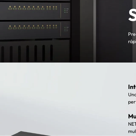
Pre
ráp
In
Una
per
Mu
NET
mul