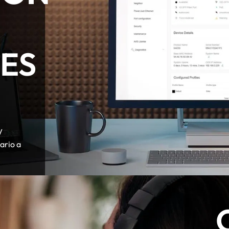
ES
V
ario a