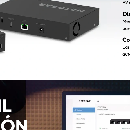
AV 
Di
Men
par
Co
Las
aut
IL
IÓN