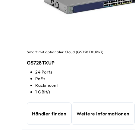
Smart mit optionaler Cloud (GS728TXUPv3)
GS728TXUP
24 Ports
PoE+
Rackmount
1 GBit/s
Händler finden
Weitere Informationen