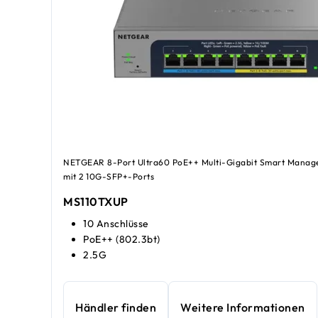
NETGEAR 8-Port Ultra60 PoE++ Multi-Gigabit Smart Manag
mit 2 10G-SFP+-Ports
MS110TXUP
10 Anschlüsse
PoE++ (802.3bt)
2.5G
Händler finden
Weitere Informationen