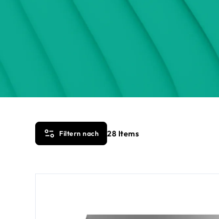
28
Items
Filtern nach