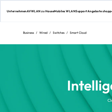
Unternehmen
AV
WLAN zu Hause
Mobiles WLAN
Support
Angebote shopp
Weiter
zum
Inhalt
Business
/
Wired
/
Switches
/
Smart Cloud
Intell
Cl