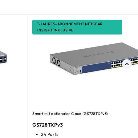
1-JAHRES-ABONNEMENT NETGEAR
INSIGHT INKLUSIVE
Smart mit optionaler Cloud (GS728TXPv3)
GS728TXPv3
24 Ports