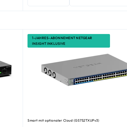
1-JAHRES-ABONNEMENT NETGEAR
INSIGHT INKLUSIVE
Smart mit optionaler Cloud (GS752TXUPv3)