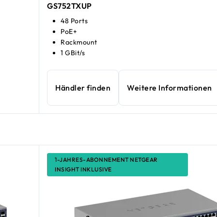
GS752TXUP
48 Ports
PoE+
Rackmount
1 GBit/s
Händler finden
Weitere Informationen
1-JAHRES-ABONNEMENT NETGEAR
INSIGHT INKLUSIVE