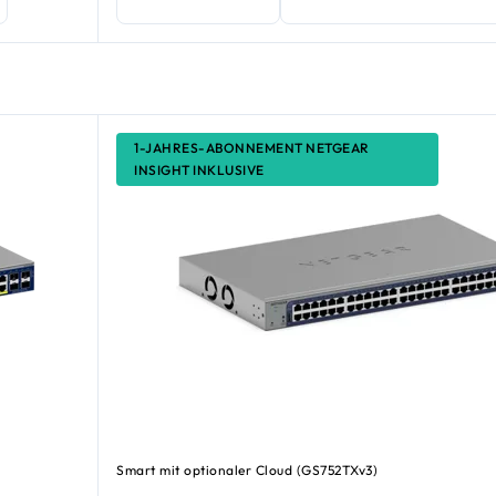
1-JAHRES-ABONNEMENT NETGEAR
INSIGHT INKLUSIVE
Smart mit optionaler Cloud (GS752TXv3)