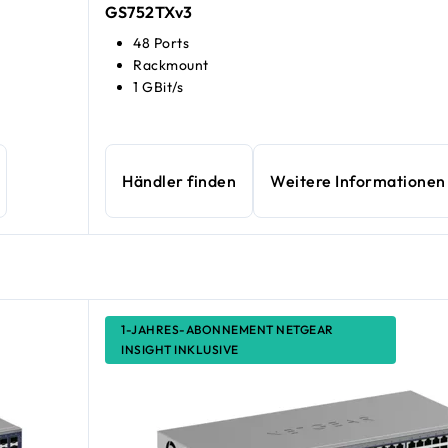
GS752TXv3
48 Ports
Rackmount
1 GBit/s
Händler finden
Weitere Informationen
1-JAHRES-ABONNEMENT NETGEAR
INSIGHT INKLUSIVE