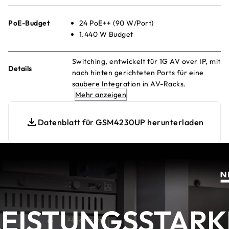
PoE-Budget
24 PoE++ (90 W/Port)
1.440 W Budget
Switching, entwickelt für 1G AV over IP, mit
Details
nach hinten gerichteten Ports für eine
saubere Integration in AV-Racks.
Mehr anzeigen
Vorkonfiguriert für sofortige
Einsatzbereitschaft!
Datenblatt für GSM4230UP herunterladen
LEISTUNGSSTARK