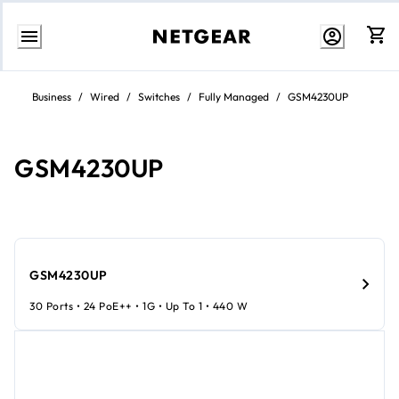
Weiter
zum
Business
/
Wired
/
Switches
/
Fully Managed
/
GSM4230UP
Inhalt
GSM4230UP
GSM4230UP
30 Ports • 24 PoE++ • 1G • Up To 1 • 440 W