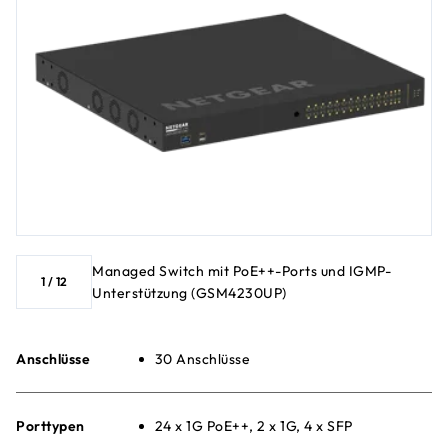
Managed Switch mit PoE++-Ports und IGMP-
1
/
12
Unterstützung (GSM4230UP)
Anschlüsse
30 Anschlüsse
Porttypen
24 x 1G PoE++, 2 x 1G, 4 x SFP