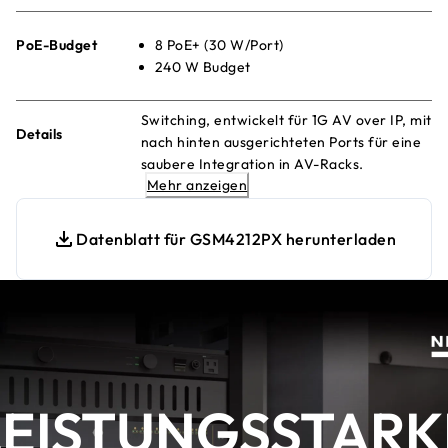
PoE-Budget
8 PoE+ (30 W/Port)
240 W Budget
Switching, entwickelt für 1G AV over IP, mit
Details
nach hinten ausgerichteten Ports für eine
saubere Integration in AV-Racks.
Mehr anzeigen
Vorkonfiguriert für sofortige
Einsatzbereitschaft!
Datenblatt für GSM4212PX herunterladen
LEISTUNGSSTARK