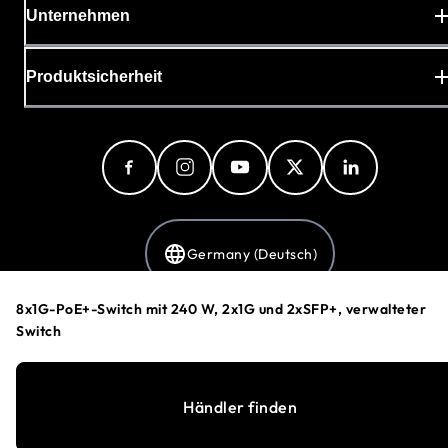
Unternehmen
Produktsicherheit
Germany (Deutsch)
8x1G-PoE+-Switch mit 240 W, 2x1G und 2xSFP+, verwalteter
Switch
Datenschutzerklärung
Cookie-Einstellungen
Allgemeine Geschäftsbedingungen
Händler finden
©
1996-2026
NETGEAR®