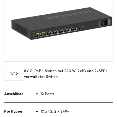
8x1G-PoE+-Switch mit 240 W, 2x1G und 2xSFP+,
1
/
10
verwalteter Switch
Anschlüsse
12 Ports
Porttypen
10 x 1G, 2 x SFP+