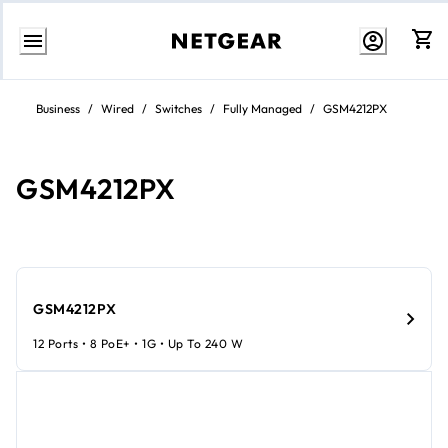
Weiter
zum
Business
/
Wired
/
Switches
/
Fully Managed
/
GSM4212PX
Inhalt
GSM4212PX
GSM4212PX
12 Ports • 8 PoE+ • 1G • Up To 240 W