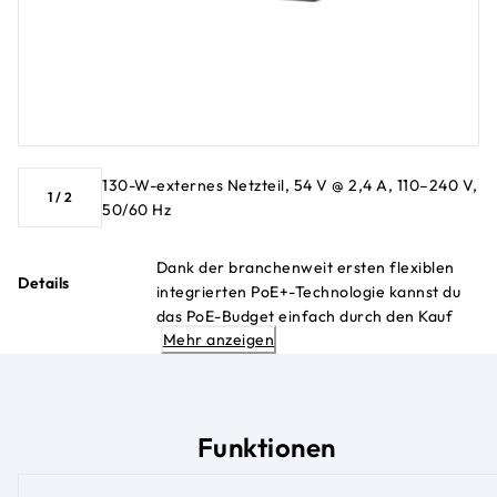
130-W-externes Netzteil, 54 V @ 2,4 A, 110–240 V,
1
/
2
50/60 Hz
Dank der branchenweit ersten flexiblen
Details
integrierten PoE+-Technologie kannst du
das PoE-Budget einfach durch den Kauf
Mehr anzeigen
eines neuen Netzteils erhöhen oder
verringern und so Netzwerke und Budgets
kleiner Unternehmen zukunftssicher
machen.
Funktionen