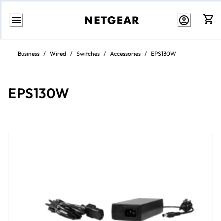
Weiter
zum
Business
/
Wired
/
Switches
/
Accessories
/
EPS130W
Inhalt
EPS130W