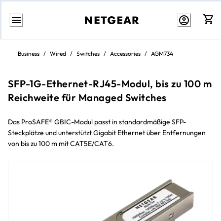
Weiter
zum
Business
/
Wired
/
Switches
/
Accessories
/
AGM734
Inhalt
SFP-1G-Ethernet-RJ45-Modul, bis zu 100 m
Reichweite für Managed Switches
Das ProSAFE® GBIC-Modul passt in standardmäßige SFP-
Steckplätze und unterstützt Gigabit Ethernet über Entfernungen
von bis zu 100 m mit CAT5E/CAT6.