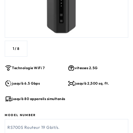
Performance WiFi 7 BE6500
1
/
8
Technologie WiFi 7
vitesses 2.5G
jusqu'à 6.5 Gbps
jusqu'à 2,500 sq. ft.
jusqu'à 80 appareils simultanés
MODEL NUMBER
RS700S Routeur 19 Gbit/s.