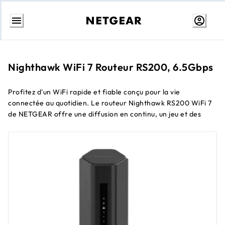
Aller
au
contenu
Nighthawk WiFi 7 Routeur RS200, 6.5Gbps
Profitez d'un WiFi rapide et fiable conçu pour la vie
connectée au quotidien. Le routeur Nighthawk RS200 WiFi 7
de NETGEAR offre une diffusion en continu, un jeu et des
appels vidéo fluides avec une couverture solide et une
sécurité intégrée, propulsé par les performances WiFi 7
double bande qui maintiennent votre maison en marche sans
interruption.
Vitesses WiFi 7 double bande jusqu'à 6.5 Gbps
Couvre jusqu'à 2,500 sq. ft.
Prend en charge plus de 100 appareils connectés
Sécurité intégrée avec WPA3, VPN, Armor
Ports 2.5 Gbps pour des connexions filaires plus rapides