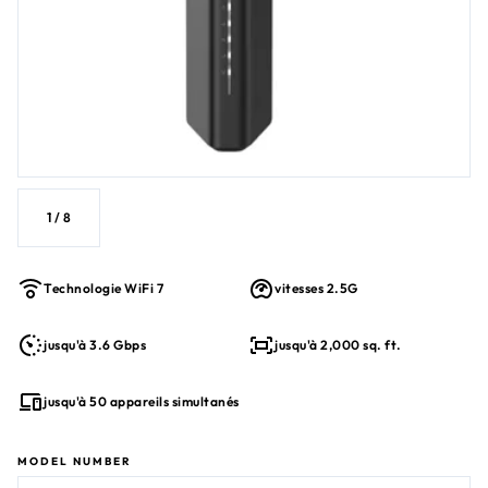
Latence plus faible et meilleure efficacité que le WiFi 6
Sécurité intégrée avec WPA3, WiFi invité, VPN
Performance WiFi 7 BE3600
1
/
8
Technologie WiFi 7
vitesses 2.5G
jusqu'à 3.6 Gbps
jusqu'à 2,000 sq. ft.
jusqu'à 50 appareils simultanés
MODEL NUMBER