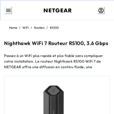
Aller
au
Home
/
WiFi
/
Routers
/
RS100
contenu
Nighthawk WiFi 7 Routeur RS100, 3.6 Gbps
Passez à un WiFi plus rapide et plus fiable sans compliquer
votre installation. Le routeur Nighthawk RS100 WiFi 7 de
NETGEAR offre une diffusion en continu fluide, une
navigation et des appels vidéo avec une efficacité améliorée
et une sécurité intégrée, alimenté par le WiFi 7 bibande conçu
pour surpasser le WiFi 6 et maintenir vos appareils quotidiens
en fonctionnement harmonieux.
1
Vitesses WiFi 7 bibande jusqu'à 3,6 Gbit/s
1
Couvre jusqu'à 2 000 sq. ft.
Prend en charge jusqu'à 50 appareils connectés