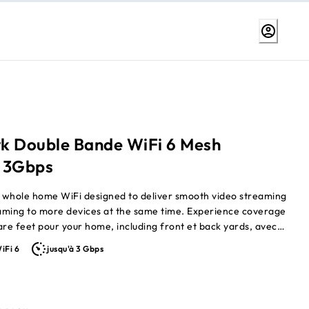
k Double Bande WiFi 6 Mesh
 3Gbps
 whole home WiFi designed to deliver smooth video streaming
gaming to more devices at the same time. Experience coverage
are feet pour your home, including front et back yards, avec
 of 3.0Gbps. † Keep your family safe from online threats
iFi 6
jusqu'à 3 Gbps
ic shield of protection pour all your connected devices from
™ et easily manage your kids time online avec NETGEAR
Controls ™ .