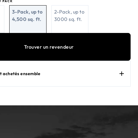
U PACK
3-Pack, up to
2-Pack, up to
4,500 sq. ft.
3000 sq. ft.
Trouver un revendeur
 achetés ensemble