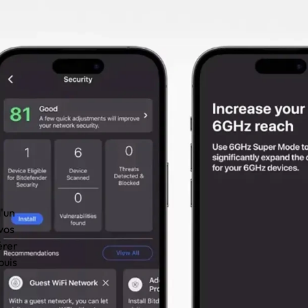
'un
vos
érer
puis