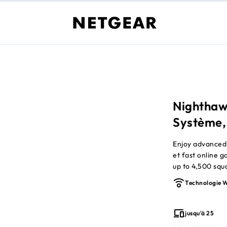
Nighthaw
Système,
Enjoy advanced
et fast online 
up to 4,500 squ
combined speeds
Technologie W
avec an automat
NETGEAR Armor 
Smart Parental 
jusqu'à 25