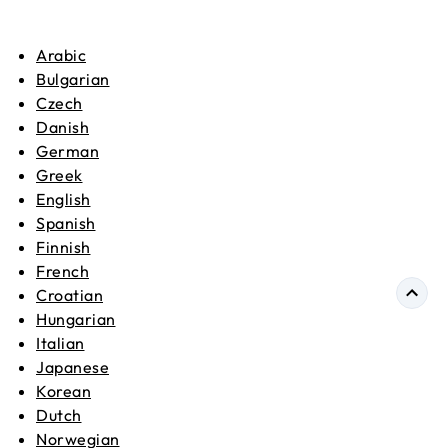
Arabic
Bulgarian
Czech
Danish
German
Greek
English
Spanish
Finnish
French
Croatian
Hungarian
Italian
Japanese
Korean
Dutch
Norwegian