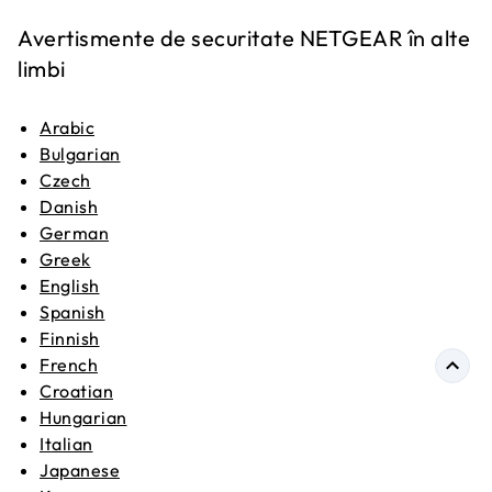
Avertismente de securitate NETGEAR în alte
limbi
Arabic
Bulgarian
Czech
Danish
German
Greek
English
Spanish
Finnish
French
Croatian
Hungarian
Italian
Japanese