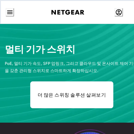
콘
텐
츠
로
건
멀티 기가 스위치
너
뛰
기
PoE, 멀티 기가 속도, SFP 업링크, 그리고 클라우드 및 온사이트 제어 
을 갖춘 관리형 스위치로 스마트하게 확장하십시오.
더 많은 스위칭 솔루션 살펴보기