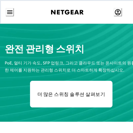
콘
텐
츠
로
건
완전 관리형 스위치
너
뛰
기
PoE, 멀티 기가 속도, SFP 업링크, 그리고 클라우드 또는 온사이트의 원
한 제어를 지원하는 관리형 스위치로 더 스마트하게 확장하십시오.
더 많은 스위칭 솔루션 살펴보기