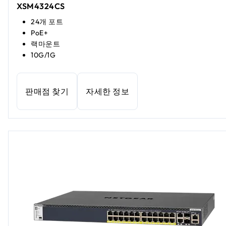
XSM4324CS
24개 포트
PoE+
랙마운트
10G/1G
판매점 찾기
자세한 정보