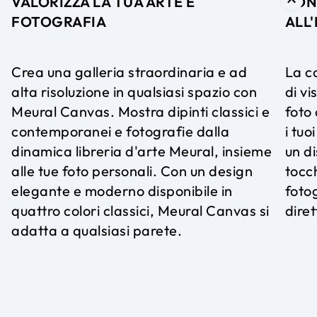
VALORIZZA LA TUA ARTE E
CON
FOTOGRAFIA
ALL
Crea una galleria straordinaria e ad
La c
alta risoluzione in qualsiasi spazio con
di v
Meural Canvas. Mostra dipinti classici e
foto 
contemporanei e fotografie dalla
i tuo
dinamica libreria d'arte Meural, insieme
un di
alle tue foto personali. Con un design
tocch
elegante e moderno disponibile in
foto
quattro colori classici, Meural Canvas si
dire
adatta a qualsiasi parete.