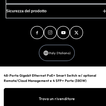
Sicurezza del prodotto
Italy (Italiano)
Informativa sulla privacy
48-Porta Gigabit Ethernet PoE+ Smart Switch w/ optional
Preferenze cookie
Remote/Cloud Management e 4 SFP+ Porte (380W)
Le tue scelte sulla privacy
Termini e condizioni
Accessibilità
Trova un rivenditore
©
1996-2026
NETGEAR®