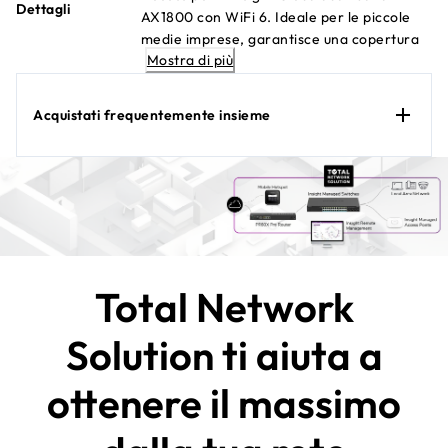
Dettagli
AX1800 con WiFi 6. Ideale per le piccole
medie imprese, garantisce una copertura
Mostra di più
ottimale. L'installazione avviene in modo
semplice e intuitivo, inoltre può essere
monitorato da remoto grazie a Insight
Acquistati frequentemente insieme
Cloud, un abbonamento a Insight + è
incluso con l'acquisto del dispositivo.
Total Network
Solution ti aiuta a
ottenere il massimo