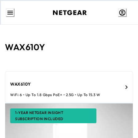
Passa
al
contenuto
WAX610Y
WAX610Y
WiFi 6 • Up To 1.8 Gbps PoE+ • 2.5G • Up To 15.3 W
1-YEAR NETGEAR INSIGHT
SUBSCRIPTION INCLUDED