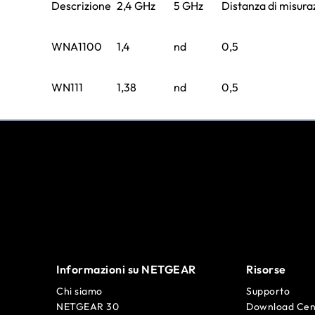
Descrizione
2,4 GHz
5 GHz
Distanza di misura
WNA1100
1,4
nd
0,5
WN111
1,38
nd
0,5
Informazioni su NETGEAR
Risorse
Chi siamo
Supporto
NETGEAR 30
Download Cen