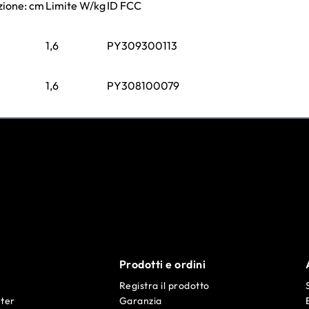
zione: cm
Limite W/kg
ID FCC
1,6
PY309300113
1,6
PY308100079
Prodotti e ordini
Registra il prodotto
ter
Garanzia