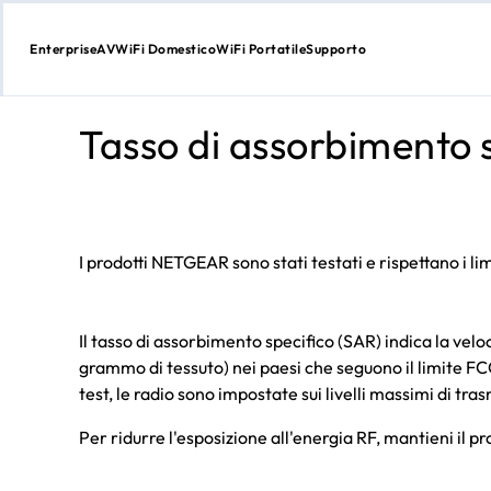
Enterprise
AV
WiFi Domestico
WiFi Portatile
Supporto
Passa
al
Tasso di assorbimento 
contenuto
I prodotti NETGEAR sono stati testati e rispettano i lim
Il tasso di assorbimento specifico (SAR) indica la vel
grammo di tessuto) nei paesi che seguono il limite FC
test, le radio sono impostate sui livelli massimi di tr
Per ridurre l'esposizione all'energia RF, mantieni il pr