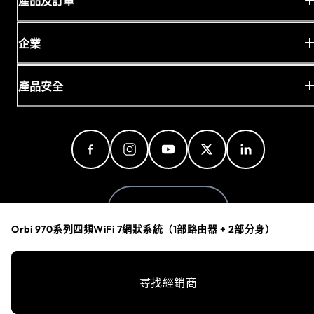
產品及訂單
企業
產品安全
Hong Kong (中文)
Orbi 970系列四頻WiFi 7網狀系統（1部路由器 + 2部分身）
隱私政策
尋找經銷商
Cookie偏好設定
您的隱私選擇
條款與條件