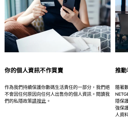
你的個人資訊不作買賣
推動
作為我們持續保護你數碼生活責任的一部分，我們絕
隨著
不會因任何原因向任何人出售你的個人資訊。閱讀我
NET
們的私隱政策
請按此
。
隱保
強保
人資