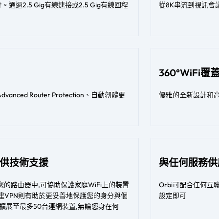
過2.5 Gig有線連接或2.5 Gig有線回程
從8K串流到視訊會
360°WiFi
d Router Protection、自動韌體更
優雅的全新設計和高性
® 提供技術支援
與任何服務供
您的路由器中,可協助保護家庭WiFi上的裝置
Orbi可配合任何
建VPN則有助於更妥善地保護您的身分與個
設定即可​
護擴展至最多50台連網裝置,無論您身在何