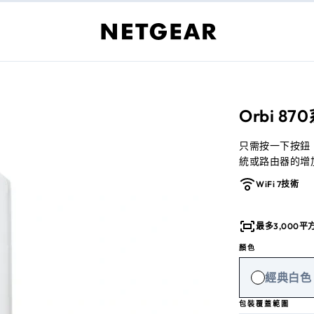
Orbi 8
只需按一下按鈕，
統或路由器的增加3
WiFi 7技術
最多3,000平
顏色
經典白色
包裝覆蓋範圍