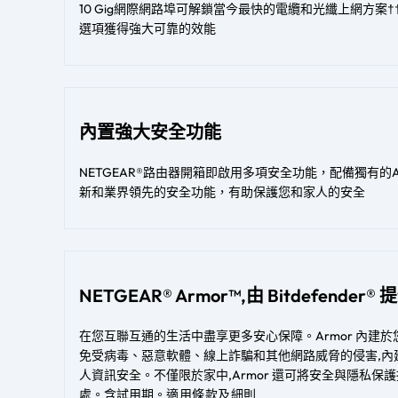
10 Gig網際網路埠可解鎖當今最快的電纜和光纖上網方案††。通
選項獲得強大可靠的效能​​
內置強大安全功能
NETGEAR®路由器開箱即啟用多項安全功能，配備獨有的Advance
新和業界領先的安全功能，有助保護您和家人的安全
NETGEAR® Armor™,由 Bitdefender
在您互聯互通的生活中盡享更多安心保障。Armor 內建於
免受病毒、惡意軟體、線上詐騙和其他網路威脅的侵害,內
人資訊安全。不僅限於家中,Armor 還可將安全與隱私保
處。含試用期。
適用條款及細則