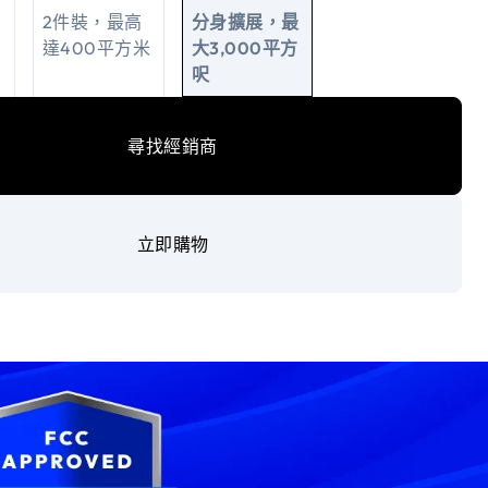
2件裝，最高
分身擴展，最
達400平方米
大3,000平方
呎
尋找經銷商
立即購物