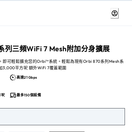
70系列三頻WiFi 7 Mesh附加分身擴展
即可輕鬆擴充您的Orbi™系統。輕鬆為現有Orbi 870系列Mesh系
,000平方呎 額外WiFi 7覆蓋範圍
高達21 Gbps
方呎
最多150個設備