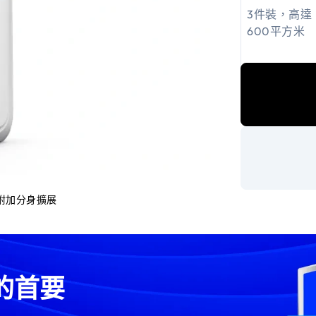
3件裝，高達
600平方米
esh附加分身擴展
的首要