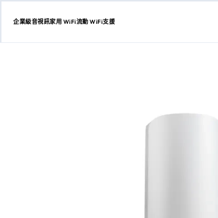
企業級
音視訊
家用 WiFi
流動 WiFi
支援
跳
至
內
容