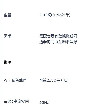
重量
2.02磅(0.916公斤)
需求
需配合現有數據機或閘
道器的高速互聯網連線
衛星
WiFi覆蓋範圍
可達2,750平方呎
三頻6串流WiFi
1
6GHz