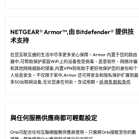
NETGEAR® Armor™,由 Bitdefender® 提供技
术支持
在您互联互通的生活中尽享更多安心保障。Armor 内置于您的路由
器中,可帮助保护家庭WiFi上的设备免受病毒、恶意软件、网络诈骗
和其他网络威胁的侵害,内置VPN则有助于更好地保护您的身份和个
人信息安全。不仅限于家中,Armor 还可将安全和隐私保护扩展到最
多50台联网设备,无论您身在何处。含试用期。
适用条款和条件
與任何服務供應商都可輕鬆設定
Orbi可配合任何互聯網服務供應商使用。只需將Orbi接駁至你的數
據機，然後使用Orbi應用程式進行設定即可​