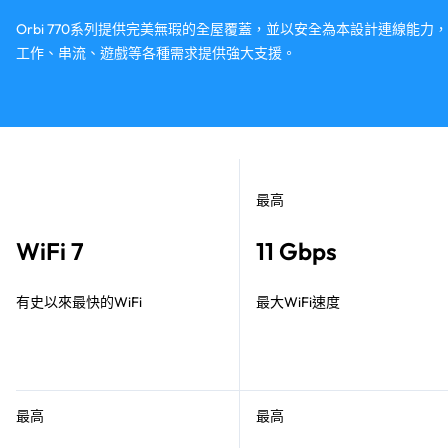
Orbi 770系列提供完美無瑕的全屋覆蓋，並以安全為本設計連線能力
工作、串流、遊戲等各種需求提供強大支援。​
最高
WiFi 7
11 Gbps
有史以來最快的WiFi
最大WiFi速度
最高
最高