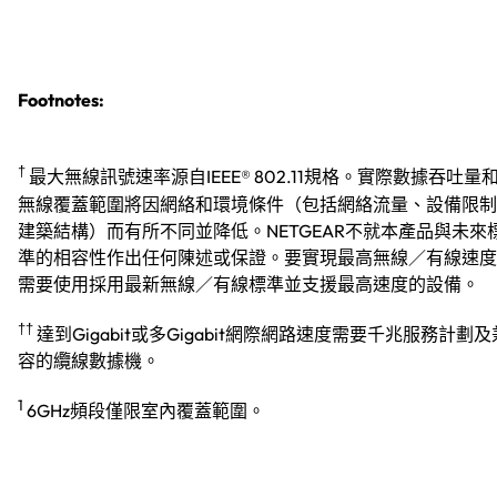
Footnotes:
†
最大無線訊號速率源自IEEE® 802.11規格。實際數據吞吐量
無線覆蓋範圍將因網絡和環境條件（包括網絡流量、設備限制
建築結構）而有所不同並降低。NETGEAR不就本產品與未來
準的相容性作出任何陳述或保證。要實現最高無線／有線速度
需要使用採用最新無線／有線標準並支援最高速度的設備。
††
達到Gigabit或多Gigabit網際網路速度需要千兆服務計劃及
容的纜線數據機。
1
6GHz頻段僅限室內覆蓋範圍。