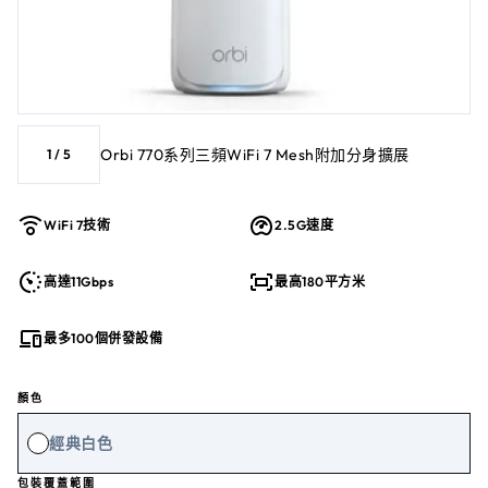
Orbi 770系列三頻WiFi 7 Mesh附加分身擴展
1
/
5
WiFi 7技術
2.5G速度
高達11Gbps
最高180平方米
最多100個併發設備
顏色
經典白色
包裝覆蓋範圍