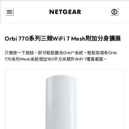
跳
至
內
容
Orbi 770系列三頻WiFi 7 Mesh附加分身擴展
只需按一下按鈕，即可輕鬆擴充Orbi™系統。輕鬆為現有Orbi
770系列Mesh系統增加180平方米額外WiFi 7覆蓋範圍。​