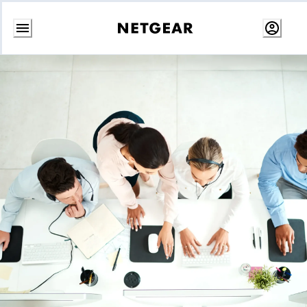
跳
至
內
容