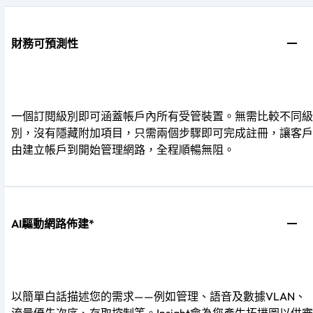
財務可預測性
一個訂閱級別即可涵蓋帳戶內所有受管裝置。無需比較不同級
別，沒有隱藏附加項目，只需兩個步驟即可完成註冊，讓客戶
由建立帳戶到開始管理網路，全程順暢無阻。
AI驅動網路佈建*
以簡單白話描述您的需求——例如管理、語音及數據VLAN、
流量優先次序、存取控制等。Insight會為您產生拓撲圖以供審