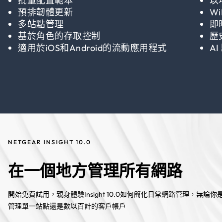
批量配置範本
以
預排韌體更新
W
多站點管理
即
基於角色的存取控制
歷
適用於iOS和Android的流動應用程式
A
NETGEAR INSIGHT 10.0
在一個地方管理所有網路
開始免費試用，親身體驗Insight 10.0如何簡化日常網路管理，無論你
管理單一站點還是數以百計的客戶帳戶