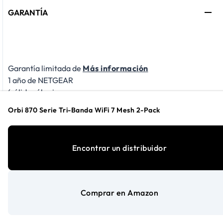
GARANTÍA
Garantía limitada de
Más información
1 año de NETGEAR
(válida sólo si se
adquiere a través de
Orbi 870 Serie Tri-Banda WiFi 7 Mesh 2-Pack
un distribuidor
autorizado de
NETGEAR)
Encontrar un distribuidor
Comprar en Amazon
SOPORTE TÉCNICO