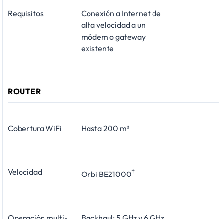
Requisitos
Conexión a Internet de
alta velocidad a un
módem o gateway
existente
ROUTER
Cobertura WiFi
Hasta 200 m²
Velocidad
†
Orbi BE21000
Operación multi-
Backhaul: 5 GHz y 6 GHz