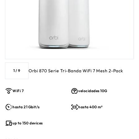
Orbi 870 Serie Tri-Banda WiFi 7 Mesh 2-Pack
1
/
9
WiFi 7
velocidades 10G
hasta 21 Gbit/s
hasta 400 m²
up to 150 devices