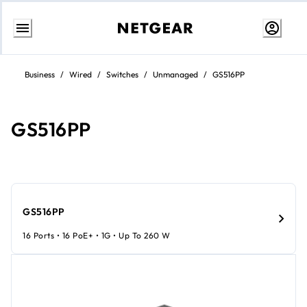
Ir
al
Business
/
Wired
/
Switches
/
Unmanaged
/
GS516PP
contenido
GS516PP
GS516PP
16 Ports • 16 PoE+ • 1G • Up To 260 W