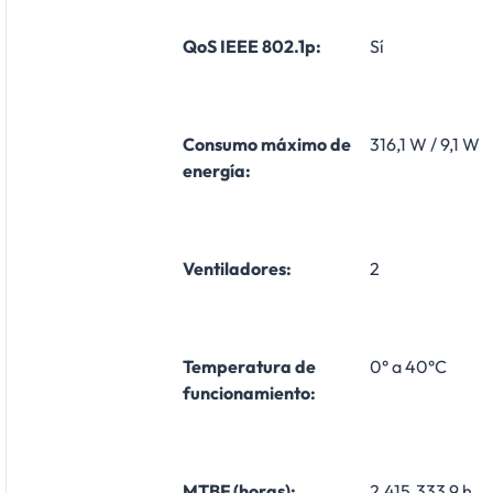
QoS IEEE 802.1p:
Sí
Consumo máximo de
316,1 W / 9,1 W
energía:
Ventiladores:
2
Temperatura de
0° a 40°C
funcionamiento:
MTBF (horas):
2.415.333,9 h