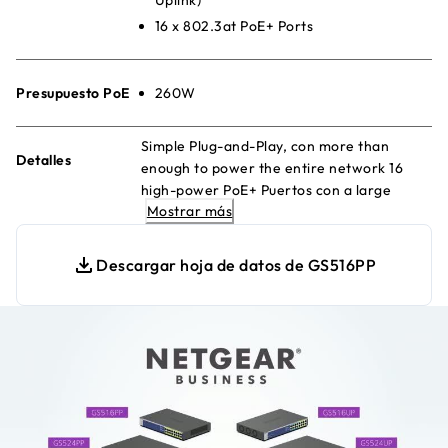
16 x 802.3at PoE+ Ports
Presupuesto PoE
260W
Simple Plug-and-Play, con more than
Detalles
enough to power the entire network 16
high-power PoE+ Puertos con a large
Mostrar más
budget to keep your devices always-ready.
Descargar hoja de datos de GS516PP