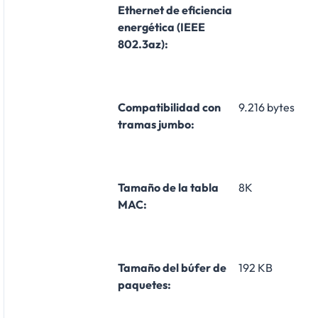
Ethernet de eficiencia
energética (IEEE
802.3az):
Compatibilidad con
9.216 bytes
tramas jumbo:
Tamaño de la tabla
8K
MAC:
Tamaño del búfer de
192 KB
paquetes: