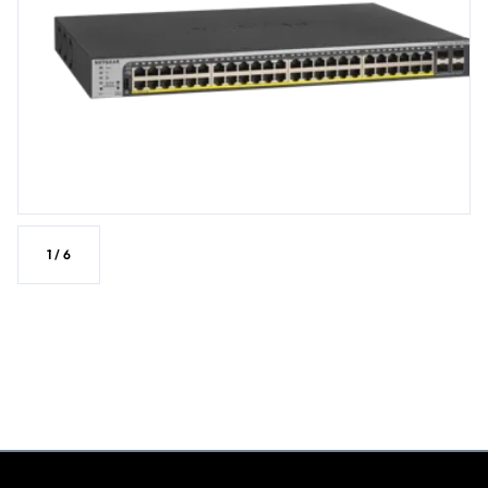
1
/
6