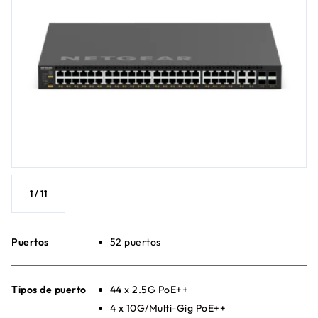
1
/
11
Puertos
52 puertos
Tipos de puerto
44 x 2.5G PoE++
4 x 10G/Multi-Gig PoE++