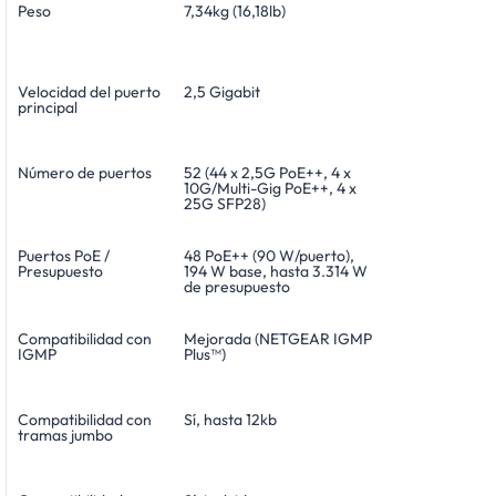
Peso
7,34kg (16,18lb)
Velocidad del puerto
2,5 Gigabit
principal
Número de puertos
52 (44 x 2,5G PoE++, 4 x
10G/Multi-Gig PoE++, 4 x
25G SFP28)
Puertos PoE /
48 PoE++ (90 W/puerto),
Presupuesto
194 W base, hasta 3.314 W
de presupuesto
Compatibilidad con
Mejorada (NETGEAR IGMP
IGMP
Plus™)
Compatibilidad con
Sí, hasta 12kb
tramas jumbo