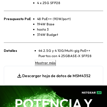
4 x 25G SFP28
Presupuesto PoE
48 PoE++ (90W/port)
194W Base
hasta 3
314W Budget
Detalles
44 2.5G y 4 10G/Multi-gig PoE++
Puertos con 4 25GBASE-X SFP28
uplinks
Mostrar más
550W internal power supply providing
194W of PoE budget
Descargar hoja de datos de MSM4352
2 slots para Modular power supplies (1+1
redundancy y/or EPS share)
Any APS350Wv1, APS600Wv2,
APS920Wv1, or APS2000Wv1 can be
POTENCIA Y
used