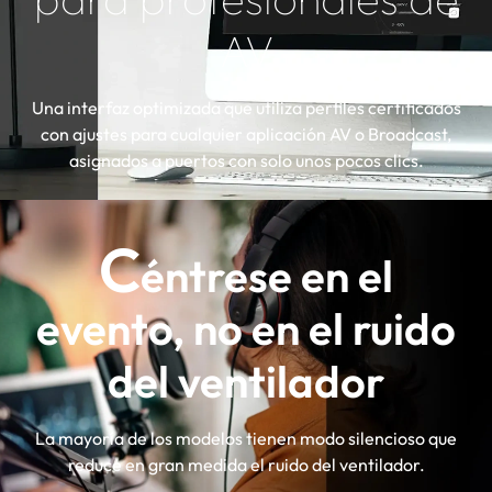
AV
Una interfaz optimizada que utiliza perfiles certificados
con ajustes para cualquier aplicación AV o Broadcast,
asignados a puertos con solo unos pocos clics.
C
éntrese en el
evento, no en el ruido
del ventilador
La mayoría de los modelos tienen modo silencioso que
reduce en gran medida el ruido del ventilador.