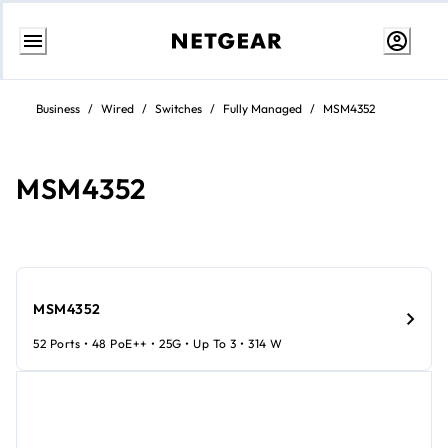
Ir
al
Business
/
Wired
/
Switches
/
Fully Managed
/
MSM4352
contenido
MSM4352
MSM4352
52 Ports • 48 PoE++ • 25G • Up To 3 • 314 W