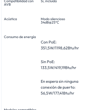
Compatibilidad con
Sí, incluida
AVB
Acústica
Modo silencioso
34dB@25ºC
Consumo de energía
Con PoE:
351,5W/1198,62Btu/hr
Sin PoE:
133,5W/419,19Btu/hr
En espera sin ninguna
conexión de puerto:
56,5W/177,41Btu/hr
Modelos compatibles