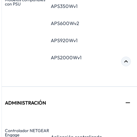
con PSU
APS350Wv1
APS600Wv2
APS920Wv1
APS2000Wv1
ADMINISTRACIÓN
Controlador NETGEAR
Engage
Aplicación centralizada