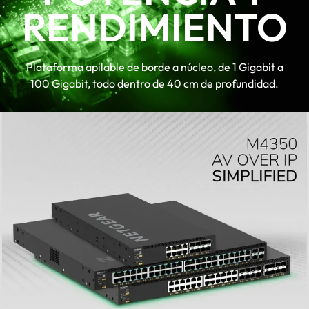
The PoE budget can reach 3,314W, the
RENDIMIENTO
redundant PoE budget can reach
1,794W
Virtual Chassis stacking provides non-
Plataforma apilable de borde a núcleo, de 1 Gigabit a
stop forwarding (NSF) y hitless failover
100 Gigabit, todo dentro de 40 cm de profundidad.
Layer 3 feature Conjunto includes
static, policy-based, y dynamic routing
™
NETGEAR IGMP Plus
, AV User
Interface, y Engage Controller speed
up AV installations
TAA compliant SKU is available. Contact
your sales representative