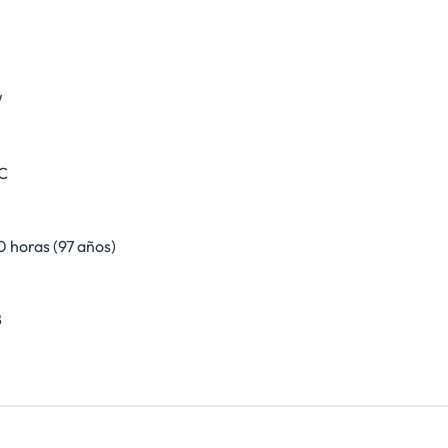
W
C
 horas (97 años)
B