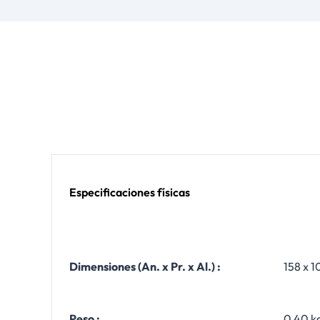
Especificaciones físicas
Dimensiones (An. x Pr. x Al.) :
158 x 1
Peso :
0,40 k