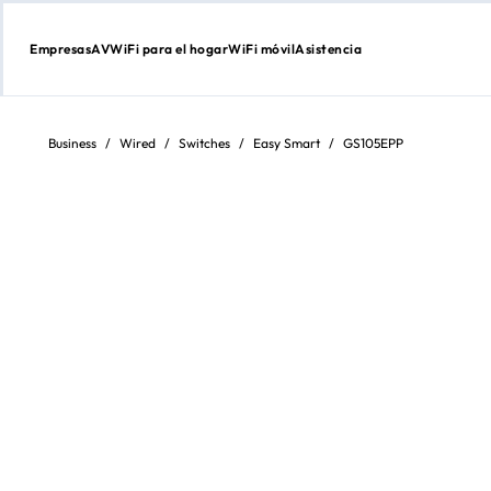
Empresas
AV
WiFi para el hogar
WiFi móvil
Asistencia
Ir
al
contenido
Business
/
Wired
/
Switches
/
Easy Smart
/
GS105EPP