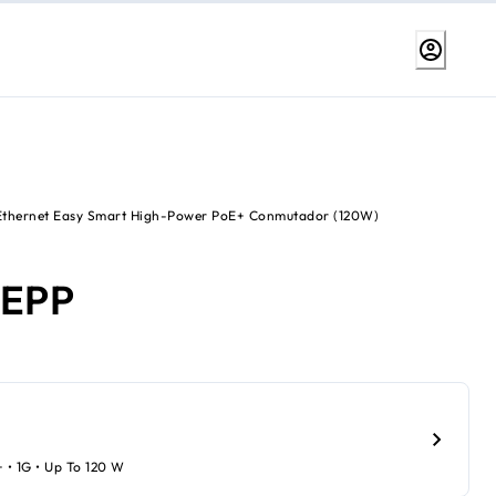
 Ethernet Easy Smart High-Power PoE+ Conmutador (120W)
5EPP
+ • 1G • Up To 120 W