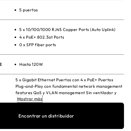
5 puertos
5 x 10/100/1000 RJ45 Copper Ports (Auto Uplink)
4 x PoE+ 802.3at Ports
0 x SFP fiber ports
E
Hasta 120W
5 x Gigabit Ethernet Puertos con 4 x PoE+ Puertos
Plug-and-Play con fundamental network management
features QoS y VLAN management Sin ventilador y
Mostrar más
silencioso Sobremesa or wall-mount
Encontrar un distribuidor