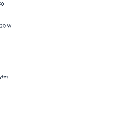
30
120 W
ytes