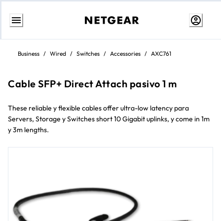
Ir
al
Business
/
Wired
/
Switches
/
Accessories
/
AXC761
contenido
Cable SFP+ Direct Attach pasivo 1 m
These reliable y flexible cables offer ultra-low latency para
Servers, Storage y Switches short 10 Gigabit uplinks, y come in 1m
y 3m lengths.