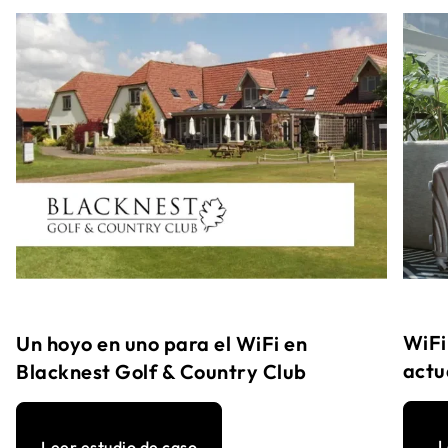
WiFi
Un hoyo en uno para el WiFi en
actu
Blacknest Golf & Country Club
L
Leer estudio de caso