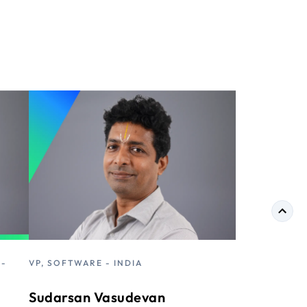
 -
VP, SOFTWARE - INDIA
SR.
APA
Sudarsan Vasudevan