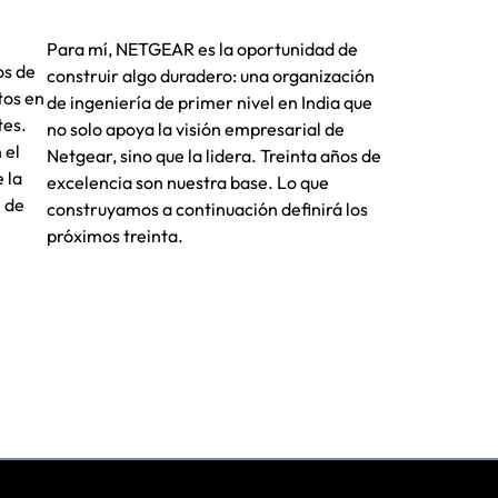
Yok
Para mí, NETGEAR es la oportunidad de
os de
Trab
construir algo duradero: una organización
tos en
que 
de ingeniería de primer nivel en India que
tes.
tiem
no solo apoya la visión empresarial de
 el
nues
Netgear, sino que la lidera. Treinta años de
 la
fami
excelencia son nuestra base. Lo que
l de
últi
construyamos a continuación definirá los
Esa 
próximos treinta.
enor