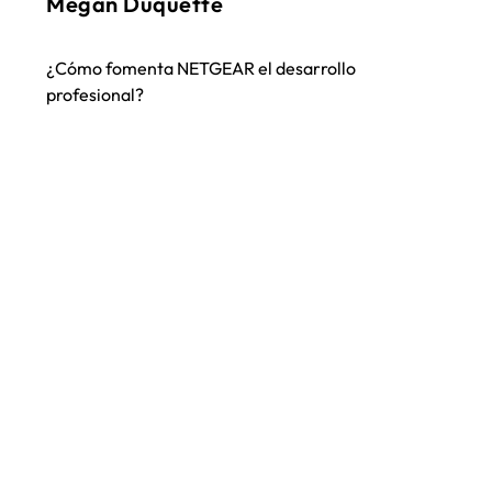
Megan Duquette
DIR
GLOB
¿Cómo fomenta NETGEAR el desarrollo
profesional?
De
¿Cuá
que