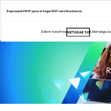
Empresas
AV
WiFi para el hogar
WiFi móvil
Asistencia
Sobre nosotros
Liderazgo
Ju
NETGEAR 30
Ir
al
contenido