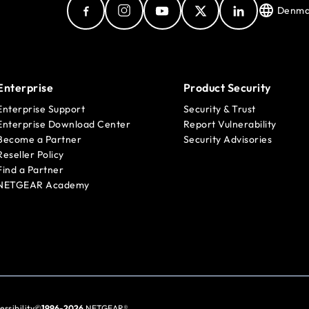
Denma
Enterprise
Product Security
Enterprise Support
Security & Trust
Enterprise Download Center
Report Vulnerability
Become a Partner
Security Advisories
Reseller Policy
Find a Partner
NETGEAR Academy
essibility
©
1996-2026
NETGEAR®