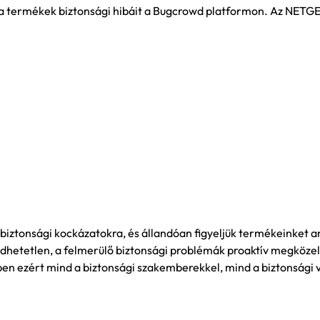
a termékek biztonsági hibáit a Bugcrowd platformon. Az NETG
a biztonsági kockázatokra, és állandóan figyeljük termékeinket
etetlen, a felmerülő biztonsági problémák proaktív megközel
pen ezért mind a biztonsági szakemberekkel, mind a biztonsági 