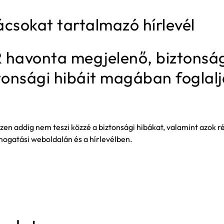
sokat tartalmazó hírlevél
havonta megjelenő, biztonsági f
onsági hibáit magában foglalj
addig nem teszi közzé a biztonsági hibákat, valamint azok rész
gatási weboldalán és a hírlevélben.