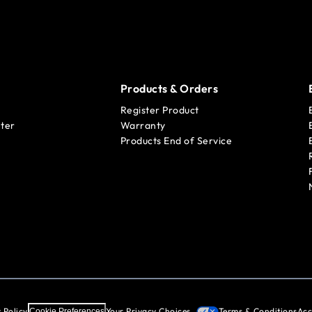
Products & Orders
Register Product
ter
Warranty
Products End of Service
 Policy
Your Privacy Choices
Terms & Conditions
Acc
Cookie Preferences