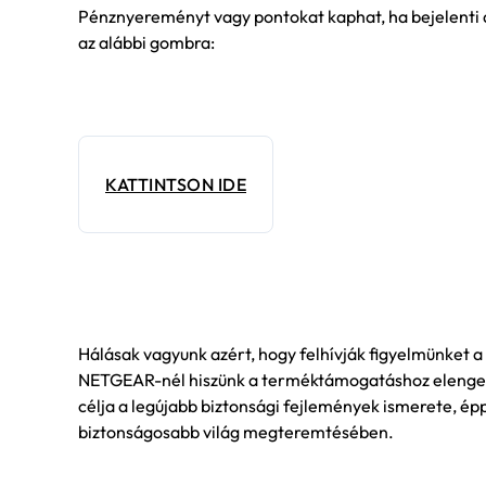
Pénznyereményt vagy pontokat kaphat, ha bejelenti 
az alábbi gombra:
KATTINTSON IDE
Hálásak vagyunk azért, hogy felhívják figyelmünket 
NETGEAR-nél hiszünk a terméktámogatáshoz elengedh
célja a legújabb biztonsági fejlemények ismerete, ép
biztonságosabb világ megteremtésében.