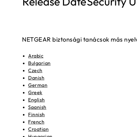
Release Date
Security 
NETGEAR biztonsági tanácsok más nyel
Arabic
Bulgarian
Czech
Danish
German
Greek
English
Spanish
Finnish
French
Croatian
Hungarian