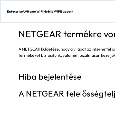
Enterprise
AV
Home WiFi
Mobile WiFi
Support
Skip
to
NETGEAR termékre von
content
A NETGEAR küldetése, hogy a világot az internettel ö
termékeket biztosítunk, valamint bizalmasan kezeljü
Hiba bejelentése
A NETGEAR felelősségtel