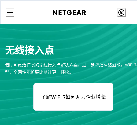
跳
转
至
内
容
无线接入点
借助可灵活扩展的无线接入点解决方案，进一步释放网络潜能。WiFi 7
型让全网性能扩展比以往更加轻松。
了解WiFi 7如何助力企业增长