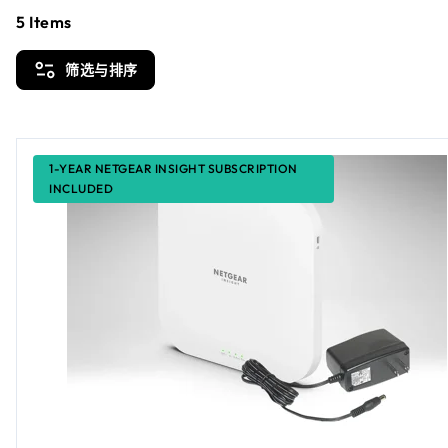
5
Items
筛选与排序
1-YEAR NETGEAR INSIGHT SUBSCRIPTION
INCLUDED