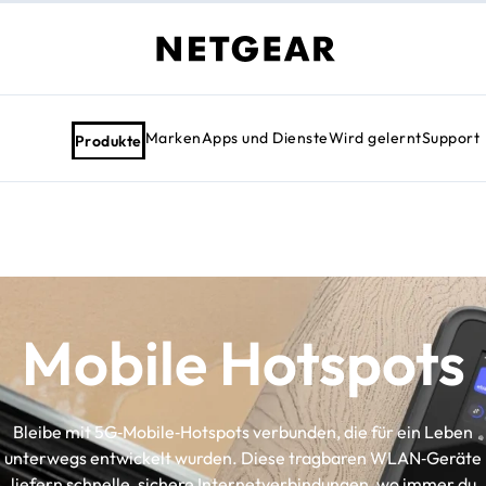
Marken
Apps und Dienste
Wird gelernt
Support
Produkte
Mobile Hotspots
Bleibe mit 5G‑Mobile‑Hotspots verbunden, die für ein Leben
unterwegs entwickelt wurden. Diese tragbaren WLAN‑Geräte
liefern schnelle, sichere Internetverbindungen, wo immer du