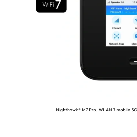
Nighthawk® M7 Pro, WLAN 7 mobile 5G 