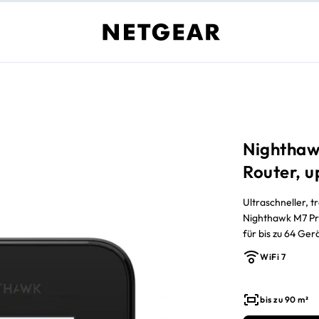
Nighthaw
Router, u
Ultraschneller, 
Nighthawk M7 Pro
für bis zu 64 Ger
WiFi 7
bis zu 90 m²