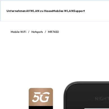
Unternehmen
AV
WLAN zu Hause
Mobiles WLAN
Support
Weiter
zum
Inhalt
Mobile WiFi
/
Hotspots
/
MR7450