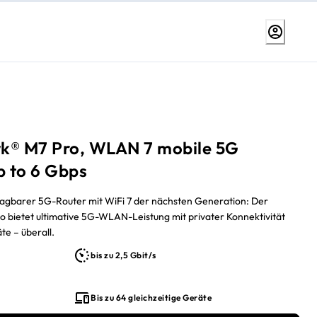
k® M7 Pro, WLAN 7 mobile 5G
p to 6 Gbps
tragbarer 5G-Router mit WiFi 7 der nächsten Generation: Der
 bietet ultimative 5G-WLAN-Leistung mit privater Konnektivität
äte – überall.
bis zu 2,5 Gbit/s
Bis zu 64 gleichzeitige Geräte